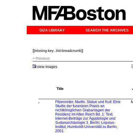
GIZA LIBRARY
SEARCH THE ARCHIVES
[[missing key: .list-breadcrumb]]
< Previous
view images
Title
Fitzenreiter, Martin. Statue und Kult: Eine
M
Studie der funerären Praxis an
nichtköniglichen Grabanlagen der
Residenz im Alten Reich Bd. 1: Text.
Internet-Beiträge zur Ägyptologie und
Sudanarchäologie 3. Berlin: Lepsius-
Institut, Humboldt-Universität zu Berlin,
2001.